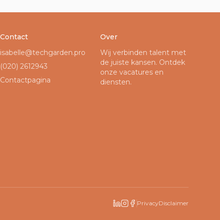
Contact
Over
isabelle@techgarden.pro
Wij verbinden talent met
de juiste kansen. Ontdek
(020) 2612943
onze vacatures en
Contactpagina
diensten.
Privacy
Disclaimer