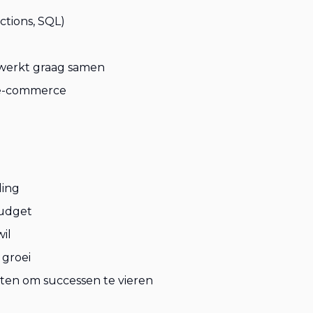
ctions, SQL)
 werkt graag samen
f e-commerce
ding
budget
wil
 groei
en om successen te vieren