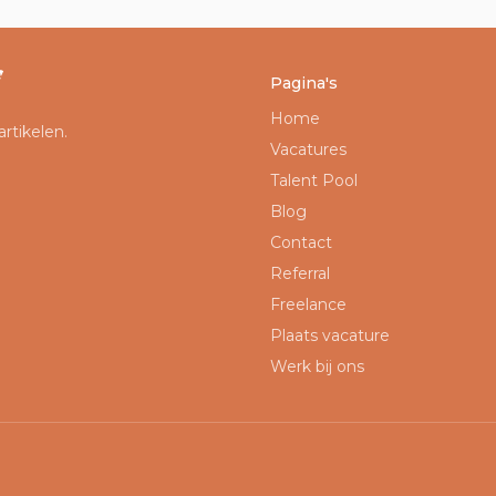
f
Footer navigatie
Pagina's
Home
rtikelen.
Vacatures
Talent Pool
Blog
Contact
Referral
Freelance
Plaats vacature
Werk bij ons