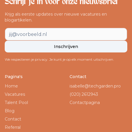
Schrijf je in voor onze nieuwsbrief
Krijg als eerste updates over nieuwe vacatures en
blogartikelen.
E-mailadres
Inschrijven
We respecteren je privacy. Je kunt je op elk moment uitschrijven.
Footer navigatie
Pagina's
Contact
Home
isabelle@techgarden.pro
Vacatures
(020) 2612943
Talent Pool
Contactpagina
Blog
Contact
Referral